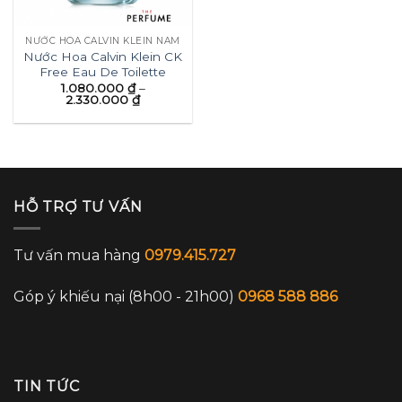
NƯỚC HOA CALVIN KLEIN NAM
Nước Hoa Calvin Klein CK
Free Eau De Toilette
1.080.000
₫
–
2.330.000
₫
HỖ TRỢ TƯ VẤN
Tư vấn mua hàng
0979.415.727
Góp ý khiếu nại (8h00 - 21h00)
0968 588 886
TIN TỨC