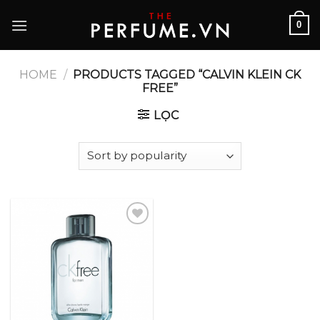
Skip
0
to
content
HOME
/
PRODUCTS TAGGED “CALVIN KLEIN CK
FREE”
LỌC
Add to
wishlist