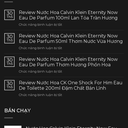
Review Nước Hoa Calvin Klein Eternity Now
30
Th5
Eau De Parfum 100ml Lan Tỏa Tràn Hương
ở
Chức năng bình luận bị tắt
Review
Nước
Review Nước Hoa Calvin Klein Eternity Now
30
Hoa
Th5
Eau De Parfum 50ml Thơm Nước Vừa Hương
Calvin
ở
Chức năng bình luận bị tắt
Klein
Review
Eternity
Nước
Now
Review Nước Hoa Calvin Klein Eternity Now
30
Hoa
Eau
Th5
Eau De Parfum Thơm Hương Phồn Hoa
Calvin
De
ở
Chức năng bình luận bị tắt
Klein
Parfum
Review
Eternity
100ml
Nước
Now
Review Nước Hoa CK One Shock For Him Eau
Lan
30
Hoa
Eau
Th5
De Toilette 200ml Đậm Chất Bản Lĩnh
Tỏa
Calvin
De
Tràn
ở
Chức năng bình luận bị tắt
Klein
Parfum
Hương
Review
Eternity
50ml
Nước
Now
Thơm
Hoa
BÁN CHẠY
Eau
Nước
CK
De
Vừa
One
Parfum
Hương
Shock
Thơm